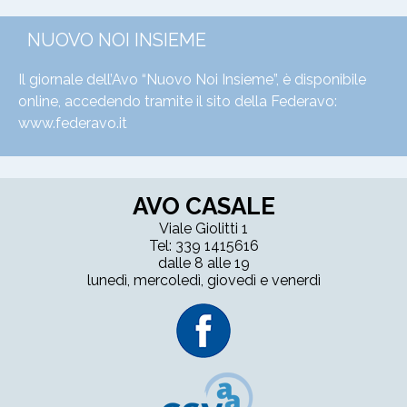
NUOVO NOI INSIEME
Il giornale dell’Avo “Nuovo Noi Insieme”, è disponibile
online, accedendo tramite il sito della Federavo:
www.federavo.it
AVO CASALE
Viale Giolitti 1
Tel: 339 1415616
dalle 8 alle 19
lunedì, mercoledì, giovedì e venerdì