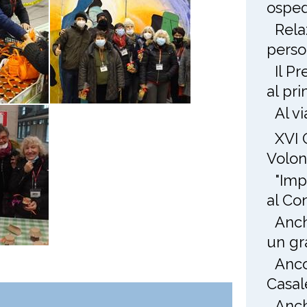
osped
Rela
perso
Il P
al pr
Al v
XVI 
Volon
"Imp
al Co
Anch
un gr
Anco
Casal
Anch