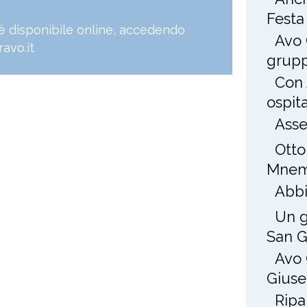
Festa
, è disponibile online, accedendo
Avo 
avo.it
grup
Con 
ospit
Asse
Otto
Mnem
Abbi
Un g
San 
Avo 
Gius
Ripa