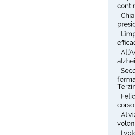
conti
Chia
presi
L’im
effica
All’
alzhe
Seco
forma
Terzin
Feli
corso
Al v
volon
I vo