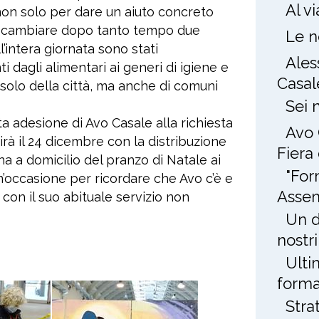
Al v
 non solo per dare un aiuto concreto
 scambiare dopo tanto tempo due
Le n
l’intera giornata sono stati
Ales
 dagli alimentari ai generi di igiene e
Casal
 solo della città, ma anche di comuni
Sei 
ta adesione di Avo Casale alla richiesta
Avo 
irà il 24 dicembre con la distribuzione
Fiera
na a domicilio del pranzo di Natale ai
"For
un’occasione per ricordare che Avo c’è e
Assem
 con il suo abituale servizio non
Un d
nostri
Ulti
forma
Stra