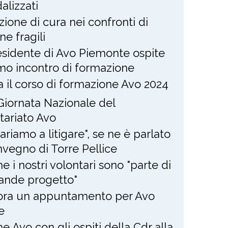
alizzati
zione di cura nei confronti di
ne fragili
residente di Avo Piemonte ospite
imo incontro di formazione
ia il corso di formazione Avo 2024
Giornata Nazionale del
tariato Avo
ariamo a litigare", se ne è parlato
nvegno di Torre Pellice
e i nostri volontari sono "parte di
ande progetto"
ra un appuntamento per Avo
e
e Avo con gli ospiti della Cdr alla