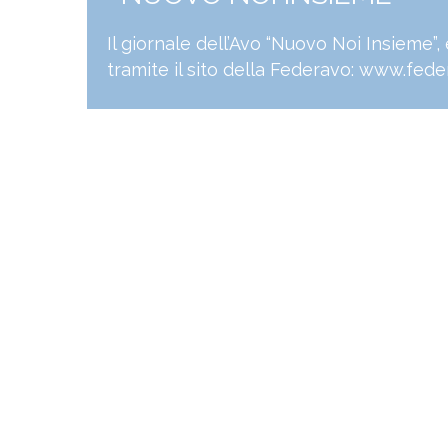
Il giornale dell’Avo “Nuovo Noi Insieme”
tramite il sito della Federavo:
www.feder