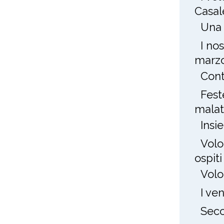
Casal
Una 
I no
marz
Cont
Fest
mala
Insi
Volo
ospit
Volo
I ve
Seco