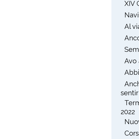
XIV 
Navi
Al v
Anco
Semp
Avo 
Abbi
Anch
sentirl
Term
2022
Nuov
Cors