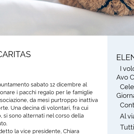
CARITAS
ELE
I vo
Avo C
appuntamento sabato 12 dicembre al
Cele
ionare i pacchi regalo per le famiglie
Giorn
l’associazione, da mesi purtroppo inattiva
Cont
te. Una decina di volontari, fra cui
Al v
 si sono alternati nel corso della
to.
Tutt
 detto la vice presidente, Chiara