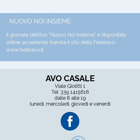
NUOVO NOI INSIEME
Il giornale dell’Avo “Nuovo Noi Insieme”, è disponibile
online, accedendo tramite il sito della Federavo:
www.federavo.it
AVO CASALE
Viale Giolitti 1
Tel: 339 1415616
dalle 8 alle 19
lunedì, mercoledì, giovedì e venerdì