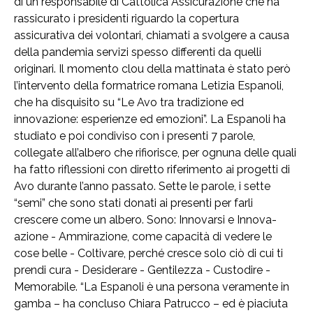
di un responsabile di Cattolica Assicurazione che ha
rassicurato i presidenti riguardo la copertura
assicurativa dei volontari, chiamati a svolgere a causa
della pandemia servizi spesso differenti da quelli
originari. Il momento clou della mattinata è stato però
l’intervento della formatrice romana Letizia Espanoli,
che ha disquisito su “Le Avo tra tradizione ed
innovazione: esperienze ed emozioni”. La Espanoli ha
studiato e poi condiviso con i presenti 7 parole,
collegate all’albero che rifiorisce, per ognuna delle quali
ha fatto riflessioni con diretto riferimento ai progetti di
Avo durante l’anno passato. Sette le parole, i sette
“semi” che sono stati donati ai presenti per farli
crescere come un albero. Sono: Innovarsi e Innova-
azione - Ammirazione, come capacità di vedere le
cose belle - Coltivare, perché cresce solo ciò di cui ti
prendi cura - Desiderare - Gentilezza - Custodire -
Memorabile. “La Espanoli è una persona veramente in
gamba – ha concluso Chiara Patrucco – ed è piaciuta