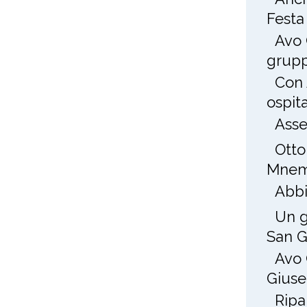
Festa
Avo 
grup
Con 
ospit
Asse
Otto
Mnem
Abbi
Un g
San 
Avo 
Gius
Ripa