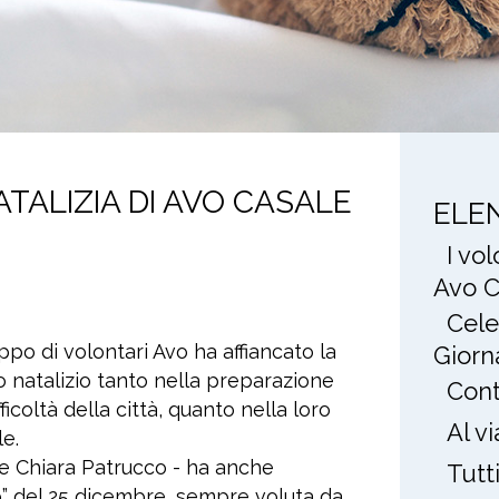
ALIZIA DI AVO CASALE
ELE
I vo
Avo C
Cele
po di volontari Avo ha affiancato la
Giorn
do natalizio tanto nella preparazione
Cont
ficoltà della città, quanto nella loro
Al v
le.
te Chiara Patrucco - ha anche
Tutt
so” del 25 dicembre, sempre voluta da