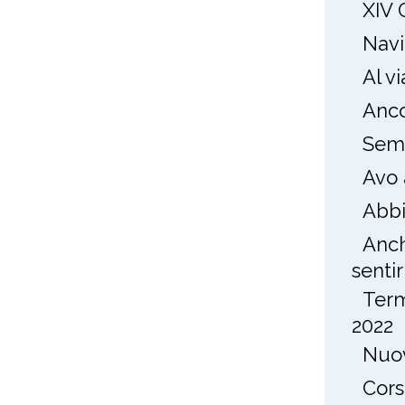
XIV 
Navi
Al v
Anco
Semp
Avo 
Abbi
Anch
sentirl
Term
2022
Nuov
Cors