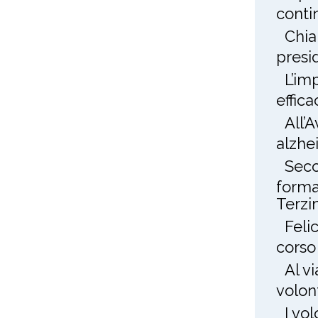
conti
Chia
presi
L’im
effica
All’
alzhe
Seco
forma
Terzin
Feli
corso
Al v
volon
I vo