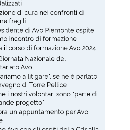
alizzati
zione di cura nei confronti di
ne fragili
residente di Avo Piemonte ospite
imo incontro di formazione
ia il corso di formazione Avo 2024
Giornata Nazionale del
tariato Avo
ariamo a litigare", se ne è parlato
nvegno di Torre Pellice
e i nostri volontari sono "parte di
ande progetto"
ra un appuntamento per Avo
e
e Avo con gli ospiti della Cdr alla