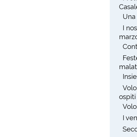
Casal
Una 
I no
marz
Cont
Fest
mala
Insi
Volo
ospit
Volo
I ve
Seco