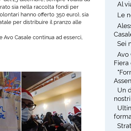
Al v
rato sia nella raccolta fondi per
Le n
volontari hanno offerto 350 euro), sia
tale per distribuire il pranzo alle
Ales
Casal
e Avo Casale continua ad esserci,
Sei 
Avo 
Fiera
"For
Assem
Un d
nostri
Ulti
forma
Stra