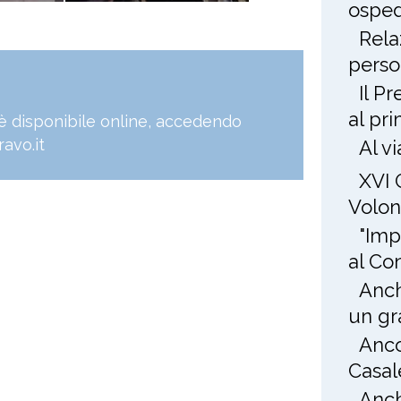
osped
Rela
perso
Il P
al pr
, è disponibile online, accedendo
avo.it
Al v
XVI 
Volon
"Imp
al Co
Anch
un gr
Anco
Casal
Anch