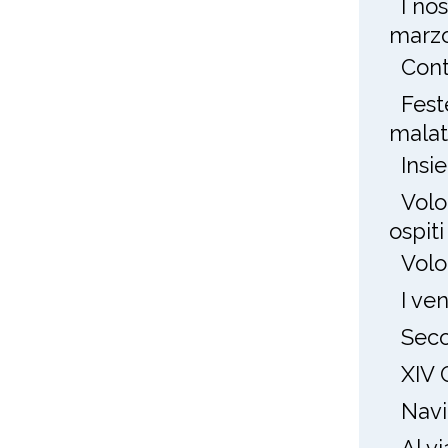
I no
marz
Cont
Fest
mala
Insi
Volo
ospit
Volo
I ve
Seco
XIV 
Navi