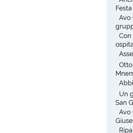
Festa
Avo 
grup
Con 
ospit
Asse
Otto
Mnem
Abbi
Un g
San 
Avo 
Gius
Ripa