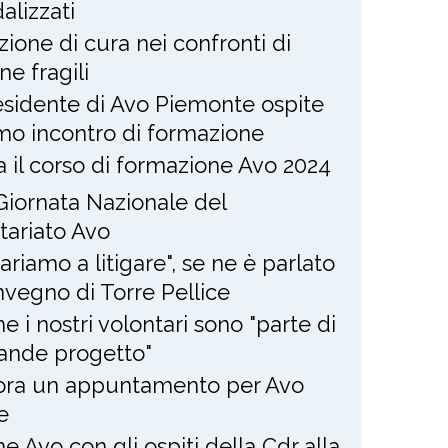
alizzati
zione di cura nei confronti di
ne fragili
residente di Avo Piemonte ospite
imo incontro di formazione
ia il corso di formazione Avo 2024
Giornata Nazionale del
tariato Avo
ariamo a litigare", se ne è parlato
nvegno di Torre Pellice
e i nostri volontari sono "parte di
ande progetto"
ra un appuntamento per Avo
e
e Avo con gli ospiti della Cdr alla