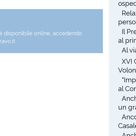
osped
Rela
perso
Il P
, è disponibile online, accedendo
al pr
avo.it
Al v
XVI 
Volon
"Imp
al Co
Anch
un gr
Anco
Casal
Anch