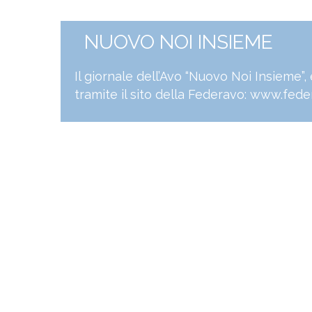
NUOVO NOI INSIEME
Il giornale dell’Avo “Nuovo Noi Insieme”
tramite il sito della Federavo:
www.feder