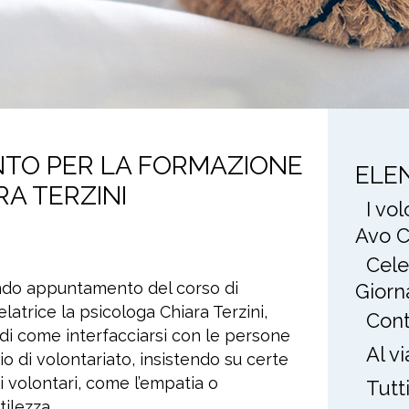
O PER LA FORMAZIONE
ELE
A TERZINI
I vo
Avo C
Cele
ondo appuntamento del corso di
Giorn
atrice la psicologa Chiara Terzini,
Cont
e di come interfacciarsi con le persone
Al v
zio di volontariato, insistendo su certe
i volontari, come l’empatia o
Tutt
tilezza.