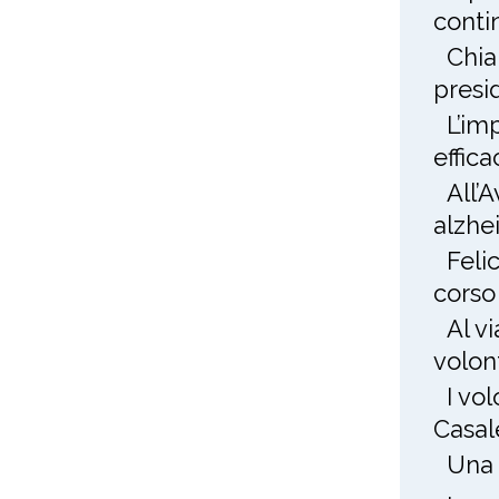
conti
Chia
presi
L’im
effica
All’
alzhe
Feli
corso
Al v
volon
I vo
Casal
Una 