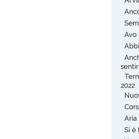
Al v
Anco
Semp
Avo 
Abbi
Anch
sentirl
Term
2022
Nuov
Cors
Aria
Si è