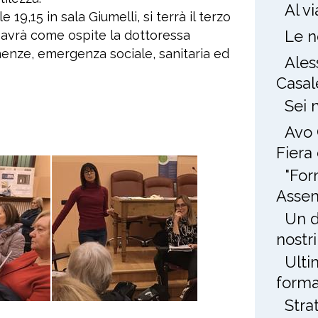
Al v
19,15 in sala Giumelli, si terrà il terzo
Le n
 avrà come ospite la dottoressa
enze, emergenza sociale, sanitaria ed
Ales
Casal
Sei 
Avo 
Fiera
"For
Assem
Un d
nostri
Ulti
forma
Stra