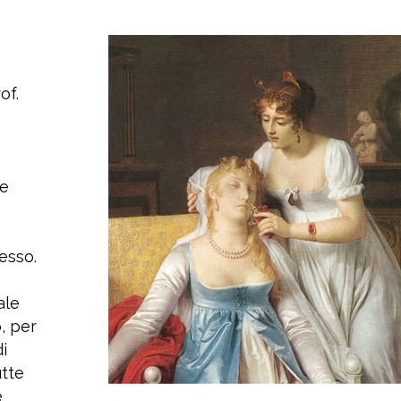
of.
re
tesso.
ale
, per
i
utte
e