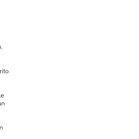
,
rito
le
un
un