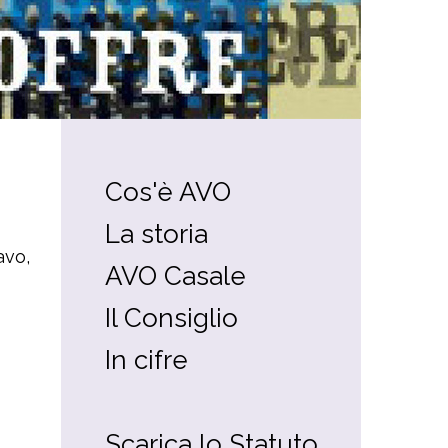
Cos'è AVO
La storia
avo,
AVO Casale
Il Consiglio
In cifre
Scarica lo Statuto