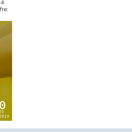
44
fre: