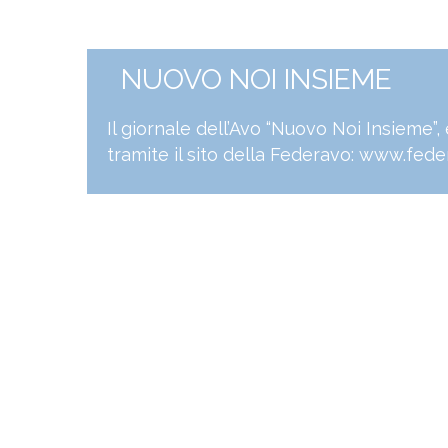
NUOVO NOI INSIEME
Il giornale dell’Avo “Nuovo Noi Insieme”
tramite il sito della Federavo:
www.feder