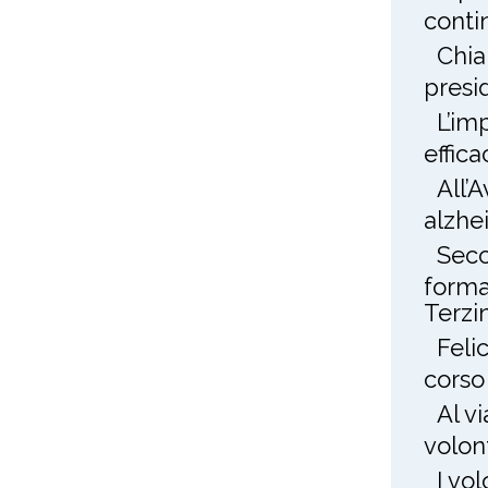
conti
Chia
presi
L’im
effica
All’
alzhe
Seco
forma
Terzin
Feli
corso
Al v
volon
I vo