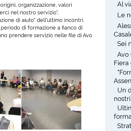
Al v
 origini, organizzazione, valori
erci nel nostro servizio",
Le n
zione di aiuto" dell'ultimo incontri.
Ales
 periodo di formazione a fianco di
Casal
nno prendere servizio nelle file di Avo
Sei 
Avo 
Fiera
"For
Assem
Un d
nostri
Ulti
forma
Stra