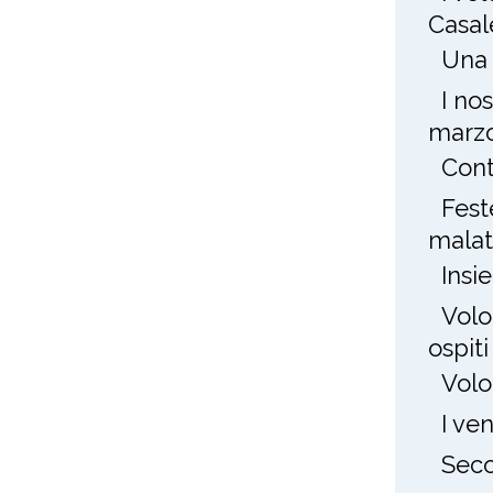
Casal
Una 
I no
marz
Cont
Fest
mala
Insi
Volo
ospit
Volo
I ve
Seco