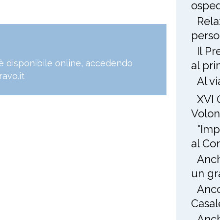
osped
Rela
perso
Il P
, è disponibile online, accedendo
al pr
avo.it
Al v
XVI 
Volon
"Imp
al Co
Anch
un gr
Anco
Casal
Anch