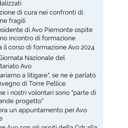
alizzati
zione di cura nei confronti di
ne fragili
residente di Avo Piemonte ospite
imo incontro di formazione
ia il corso di formazione Avo 2024
Giornata Nazionale del
tariato Avo
ariamo a litigare", se ne è parlato
nvegno di Torre Pellice
e i nostri volontari sono "parte di
ande progetto"
ra un appuntamento per Avo
e
e Avo con gli ospiti della Cdr alla