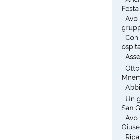
Festa
Avo 
grup
Con 
ospit
Asse
Otto
Mnem
Abbi
Un g
San 
Avo 
Gius
Ripa