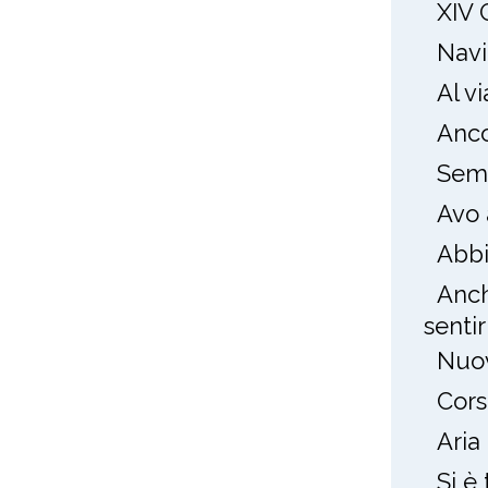
XIV 
Navi
Al v
Anco
Semp
Avo 
Abbi
Anch
sentirl
Nuov
Cors
Aria
Si è