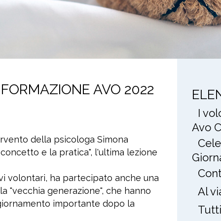
 FORMAZIONE AVO 2022
ELE
I vo
Avo C
tervento della psicologa Simona
Cele
concetto e la pratica", l'ultima lezione
Giorn
Cont
ovi volontari, ha partecipato anche una
Al v
lla "vecchia generazione", che hanno
ggiornamento importante dopo la
Tutt