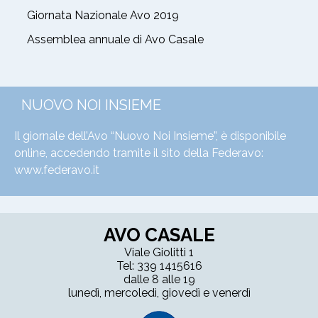
Giornata Nazionale Avo 2019
Assemblea annuale di Avo Casale
NUOVO NOI INSIEME
Il giornale dell’Avo “Nuovo Noi Insieme”, è disponibile
online, accedendo tramite il sito della Federavo:
www.federavo.it
AVO CASALE
Viale Giolitti 1
Tel: 339 1415616
dalle 8 alle 19
lunedì, mercoledì, giovedì e venerdì