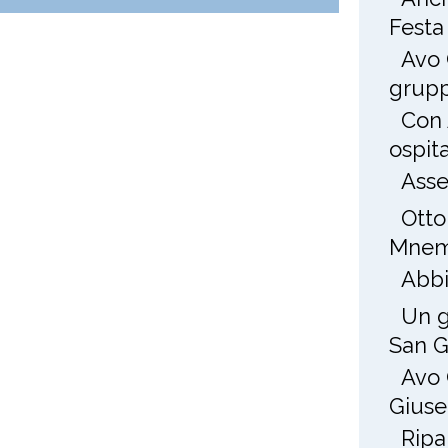
Festa
Avo 
grup
Con 
ospit
Asse
Otto
Mnem
Abbi
Un g
San 
Avo 
Gius
Ripa