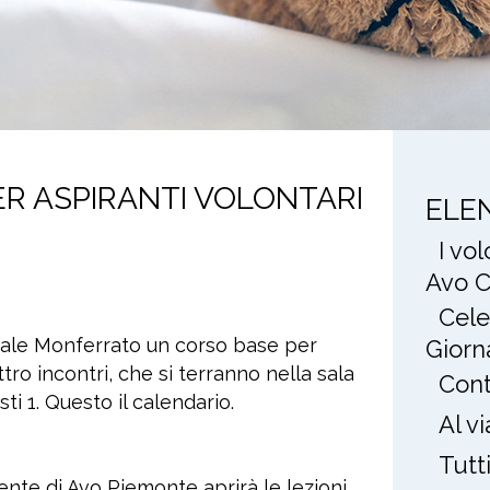
ER ASPIRANTI VOLONTARI
ELE
I vo
Avo C
Cele
asale Monferrato un corso base per
Giorn
ttro incontri, che si terranno nella sala
Cont
ti 1. Questo il calendario.
Al v
Tutt
ente di Avo Piemonte aprirà le lezioni