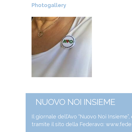
Photogallery
NUOVO NOI INSIEME
Il giornale dell’Avo “Nuovo Noi Insieme”
tramite il sito della Federavo:
www.feder