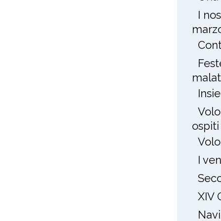
I no
marz
Cont
Fest
mala
Insi
Volo
ospit
Volo
I ve
Seco
XIV 
Navi