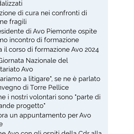
alizzati
zione di cura nei confronti di
ne fragili
residente di Avo Piemonte ospite
imo incontro di formazione
ia il corso di formazione Avo 2024
Giornata Nazionale del
tariato Avo
ariamo a litigare", se ne è parlato
nvegno di Torre Pellice
e i nostri volontari sono "parte di
ande progetto"
ra un appuntamento per Avo
e
e Avo con gli ospiti della Cdr alla