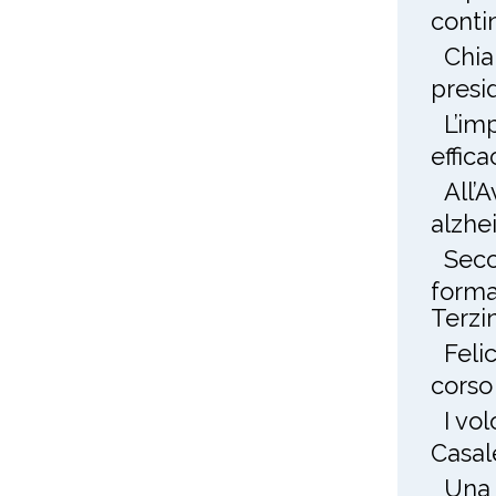
conti
Chia
presi
L’im
effica
All’
alzhe
Seco
forma
Terzin
Feli
corso
I vo
Casal
Una 