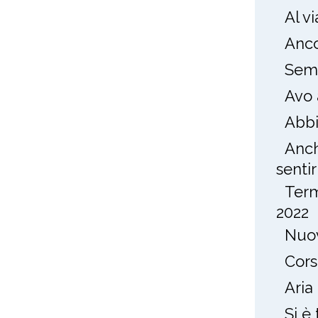
Al v
Anco
Semp
Avo 
Abbi
Anch
sentirl
Term
2022
Nuov
Cors
Aria
Si è