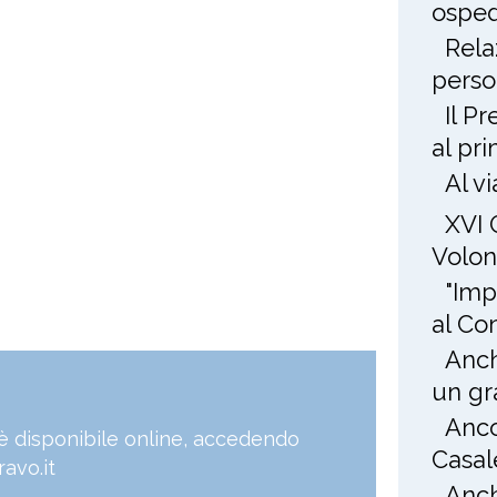
osped
Rela
perso
Il P
al pr
Al v
XVI 
Volon
"Imp
al Co
Anch
un gr
Anco
, è disponibile online, accedendo
Casal
avo.it
Anch