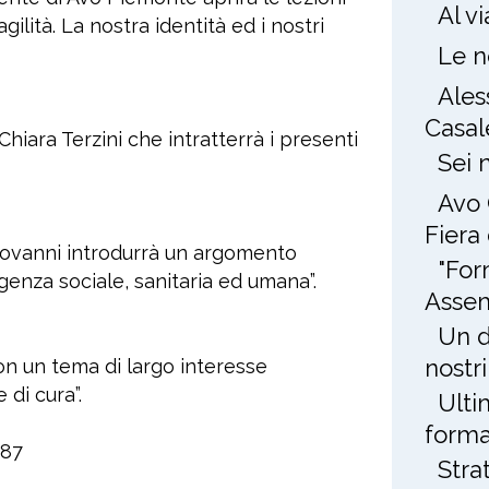
Al v
ilità. La nostra identità ed i nostri
Le n
Ales
Casal
Chiara Terzini che intratterrà i presenti
Sei 
Avo 
Fiera
iovanni introdurrà un argomento
"For
enza sociale, sanitaria ed umana”.
Assem
Un d
nostri
on un tema di largo interesse
 di cura”.
Ulti
forma
987
Stra