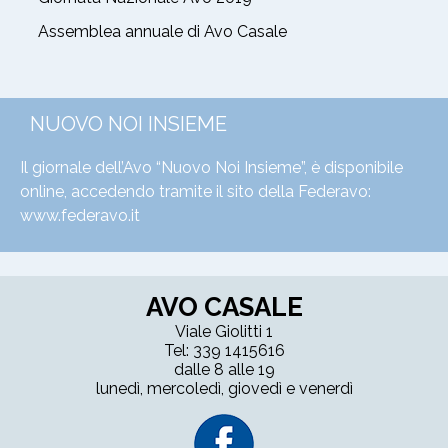
Assemblea annuale di Avo Casale
NUOVO NOI INSIEME
Il giornale dell’Avo “Nuovo Noi Insieme”, è disponibile
online, accedendo tramite il sito della Federavo:
www.federavo.it
AVO CASALE
Viale Giolitti 1
Tel: 339 1415616
dalle 8 alle 19
lunedì, mercoledì, giovedì e venerdì